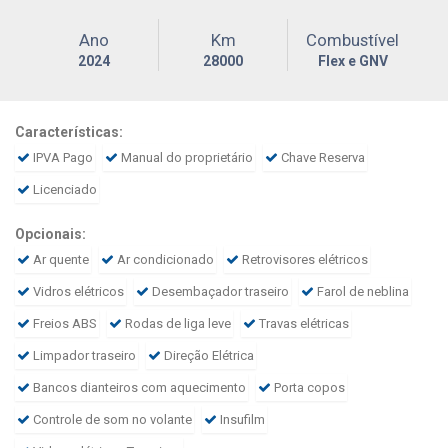
Ano
Km
Combustível
2024
28000
Flex e GNV
Características:
IPVA Pago
Manual do proprietário
Chave Reserva
Licenciado
Opcionais:
Ar quente
Ar condicionado
Retrovisores elétricos
Vidros elétricos
Desembaçador traseiro
Farol de neblina
Freios ABS
Rodas de liga leve
Travas elétricas
Limpador traseiro
Direção Elétrica
Bancos dianteiros com aquecimento
Porta copos
Controle de som no volante
Insufilm